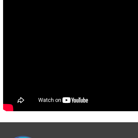
Abri haut à pans coupés
Abri haut en anse de panier
Abri adossé à pans coupés
Abri adossé cintré
Abri lanterneau cintré